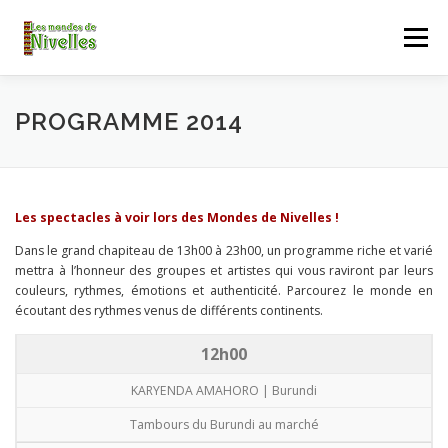
Aller
au
Menu
contenu
ACCUEIL
LES MONDES DE NIVELLES
PROGRAMME 2014
ALBUM DES MONDES
CONTACT
Les spectacles à voir lors des Mondes de Nivelles !
Dans le grand chapiteau de 13h00 à 23h00, un programme riche et varié
TELECHARGER
mettra à l’honneur des groupes et artistes qui vous raviront par leurs
couleurs, rythmes, émotions et authenticité. Parcourez le monde en
écoutant des rythmes venus de différents continents.
12h00
KARYENDA AMAHORO | Burundi
Tambours du Burundi au marché