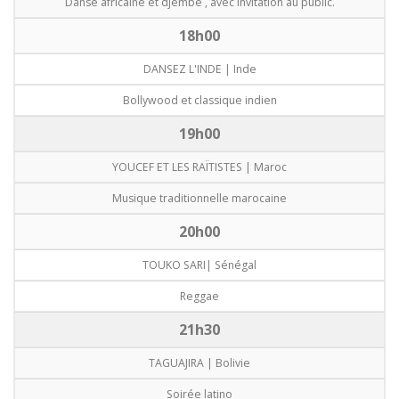
Danse africaine et djembé , avec invitation au public.
18h00
DANSEZ L'INDE | Inde
Bollywood et classique indien
19h00
YOUCEF ET LES RAÏTISTES | Maroc
Musique traditionnelle marocaine
20h00
TOUKO SARI| Sénégal
Reggae
21h30
TAGUAJIRA | Bolivie
Soirée latino