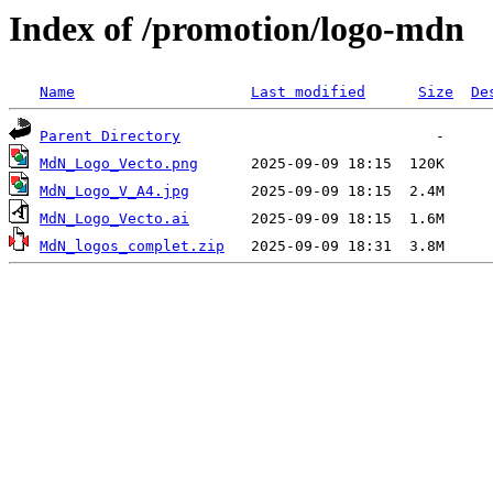
Index of /promotion/logo-mdn
Name
Last modified
Size
De
Parent Directory
MdN_Logo_Vecto.png
MdN_Logo_V_A4.jpg
MdN_Logo_Vecto.ai
MdN_logos_complet.zip