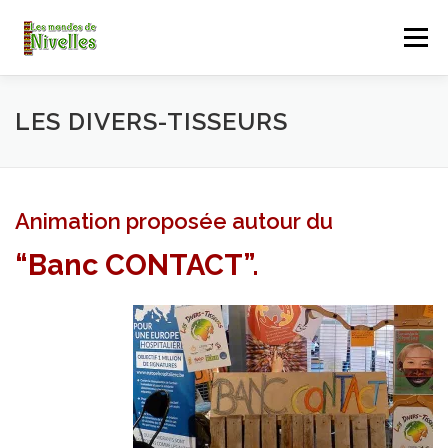
Aller
au
Menu
contenu
ACCUEIL
LES MONDES DE NIVELLES
LES DIVERS-TISSEURS
ALBUM DES MONDES
CONTACT
Animation proposée autour du
“
Banc CONTACT
”.
TELECHARGER