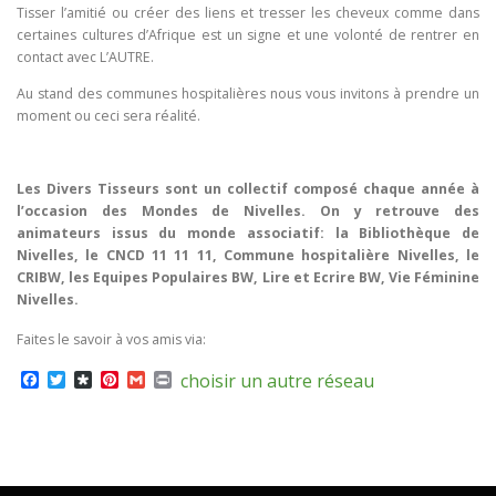
Tisser l’amitié ou créer des liens et tresser les cheveux comme dans
certaines cultures d’Afrique est un signe et une volonté de rentrer en
contact avec L’AUTRE.
Au stand des communes hospitalières nous vous invitons à prendre un
moment ou ceci sera réalité.
Les Divers Tisseurs sont un collectif composé chaque année à
l’occasion des Mondes de Nivelles. On y retrouve des
animateurs issus du monde associatif: la Bibliothèque de
Nivelles, le CNCD 11 11 11, Commune hospitalière Nivelles, le
CRIBW, les Equipes Populaires BW, Lire et Ecrire BW, Vie Féminine
Nivelles.
Faites le savoir à vos amis via:
Facebook
Twitter
Diaspora
Pinterest
Gmail
Print
choisir un autre réseau