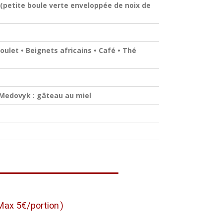
(petite boule verte enveloppée de noix de
let • Beignets africains • Café • Thé
: Medovyk : gâteau au miel
Max 5€/portion )