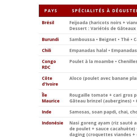
PAYS
SPÉCIALITÉS À DÉGUSTE
Brésil
Feijoada
(haricots noirs + via
Dessert : Variétés de Gâteaux 
Burundi
Samboussa • Beignet • Thé • 
Chili
Empanadas halal • Empanadas 
Congo
Poulet à la moambe • Chenilles
RDC
Côte
Aloco (poulet avec banane pla
d'Ivoire
Île
Rougaille tomate + cari gros 
Maurice
Gâteau brinzel (aubergines) •
Inde
Samosas, soan papdi, chai, ch
Indonésie
Nasi goreng ayam (riz sauté a
de poulet + sauce cacahuète) 
daging (croquettes viandes +