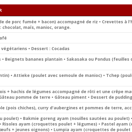
R
nde de porc fumée + bacon) accompagné de riz • Crevettes à l
: chocolat, maïs, manioc, orange.
Café
végétariens • Dessert : Cocadas
 • Beignets bananes plantain • Sakasaka ou Pondus (feuilles d
ntin) • Attieke (poulet avec semoule de manioc) • Tchep (poul
pois + hachis de légumes accompagné de rôti et une crêpe ma
 Gâteau pomme de terre • Gâteau piment • Dessert de pudding
ole (pois chiches), curry d'aubergines et pommes de terre, a
u poulet) • Bakmie goreng ayam (nouilles sautées au poulet)
• Risoles ayam (croquettes poulet + légumes) • Pastel ayam 
 œufs + jeunes oignons) • Lumpia ayam (croquettes de poulet