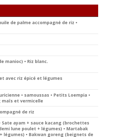
'huile de palme accompagné de riz •
e manioc) • Riz blanc.
et avec riz épicé et légumes
uricienne • samoussas • Petits Loempia •
 maïs et vermicelle
ccompagné de riz
 • Sate ayam + sauce kacang (brochettes
(demi lune poulet + légumes) • Martabak
 + légumes) • Bakwan goreng (beignets de