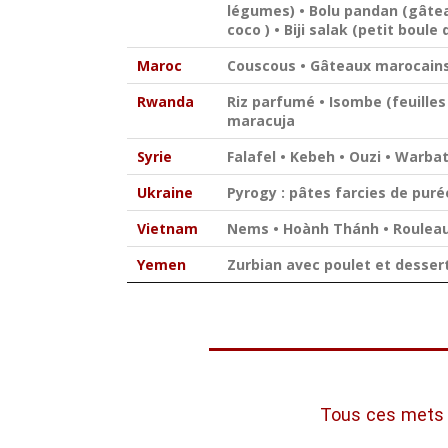
légumes) • Bolu pandan (gâtea
coco ) • Biji salak (petit boul
Maroc
Couscous • Gâteaux marocain
Rwanda
Riz parfumé • Isombe (feuille
maracuja
Syrie
Falafel • Kebeh • Ouzi • Warbat 
Ukraine
Pyrogy : pâtes farcies de puré
Vietnam
Nems • Hoành Thánh • Rouleau
Yemen
Zurbian avec poulet et desser
Tous ces mets 