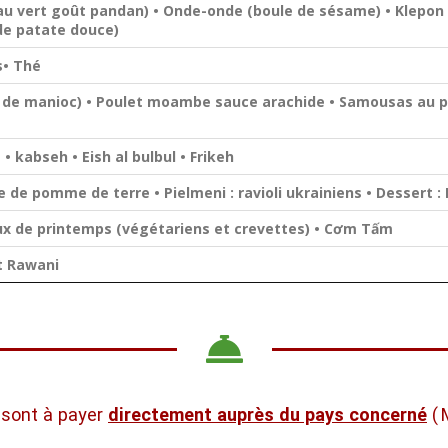
u vert goût pandan) • Onde-onde (boule de sésame) • Klepon 
e de patate douce)
s• Thé
s de manioc) • Poulet moambe sauce arachide • Samousas au pou
• kabseh • Eish al bulbul • Frikeh
e de pomme de terre • Pielmeni : ravioli ukrainiens • Dessert 
x de printemps (végétariens et crevettes) • Cơm Tấm
t Rawani
sont à payer
directement auprès du pays concerné
( 